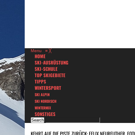
Menu
≡
╳
HOME
SKI-AUSRÜSTUNG
SKI-SCHULE
TOP SKIGEBIETE
TIPPS
WINTERSPORT
SKI ALPIN
SKI NORDISCH
WINTERMIX
SONSTIGES
KEHRT AUF DIE PISTE ZURÜCK: FELIX NEUREUTHER. FOT