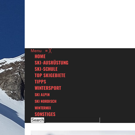
Menu
≡
╳
HOME
SKI-AUSRÜSTUNG
SKI-SCHULE
TOP SKIGEBIETE
TIPPS
WINTERSPORT
SKI ALPIN
SKI NORDISCH
WINTERMIX
SONSTIGES