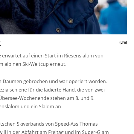
(DPA)
K
e erwartet auf einen Start im Riesenslalom von
m alpinen Ski-Weltcup erneut.
 den Daumen gebrochen und war operiert worden.
ialschiene für die lädierte Hand, die von zwei
m Übersee-Wochenende stehen am 8. und 9.
senslalom und ein Slalom an.
utschen Skiverbands von Speed-Ass Thomas
ill in der Abfahrt am Freitag und im Super-G am