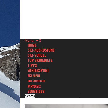
Menu
≡
╳
HOME
SKI-AUSRÜSTUNG
SKI-SCHULE
TOP SKIGEBIETE
TIPPS
WINTERSPORT
SKI ALPIN
SKI NORDISCH
WINTERMIX
SONSTIGES