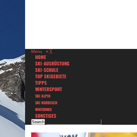
Menu
≡
╳
HOME
SKI-AUSRÜSTUNG
SKI-SCHULE
TOP SKIGEBIETE
TIPPS
WINTERSPORT
SKI ALPIN
SKI NORDISCH
WINTERMIX
SONSTIGES