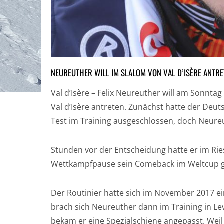
NEUREUTHER WILL IM SLALOM VON VAL D’ISÈRE ANTRE
Val d’Isère – Felix Neureuther will am Sonnt
Val d’Isère antreten. Zunächst hatte der Deut
Test im Training ausgeschlossen, doch Neureu
Stunden vor der Entscheidung hatte er im Ri
Wettkampfpause sein Comeback im Weltcup g
Der Routinier hatte sich im November 2017 e
brach sich Neureuther dann im Training in L
bekam er eine Spezialschiene angepasst. Weil