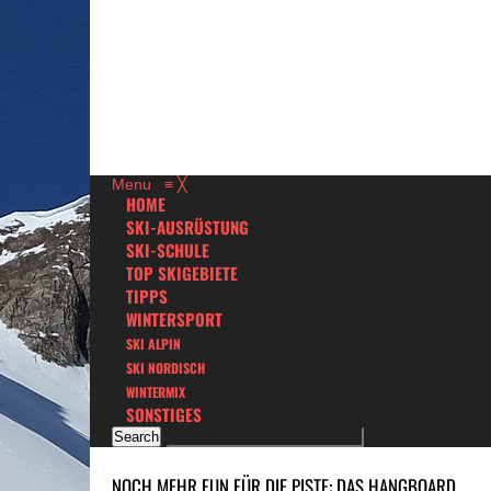
Menu
≡
╳
HOME
SKI-AUSRÜSTUNG
SKI-SCHULE
TOP SKIGEBIETE
TIPPS
WINTERSPORT
SKI ALPIN
SKI NORDISCH
WINTERMIX
SONSTIGES
NOCH MEHR FUN FÜR DIE PISTE: DAS HANGBOARD