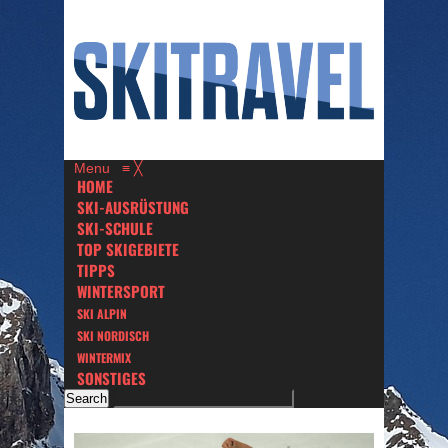
Menu
≡
╳
HOME
SKI-AUSRÜSTUNG
SKI-SCHULE
TOP SKIGEBIETE
TIPPS
WINTERSPORT
SKI ALPIN
SKI NORDISCH
WINTERMIX
SONSTIGES