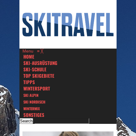
Menu
≡
╳
HOME
SKI-AUSRÜSTUNG
SKI-SCHULE
TOP SKIGEBIETE
TIPPS
WINTERSPORT
SKI ALPIN
SKI NORDISCH
WINTERMIX
SONSTIGES