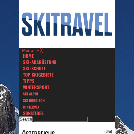
Menu
≡
╳
HOME
SKI-AUSRÜSTUNG
SKI-SCHULE
TOP SKIGEBIETE
TIPPS
WINTERSPORT
SKI ALPIN
SKI NORDISCH
WINTERMIX
SONSTIGES
(DPA)
ÖSTERREICHS