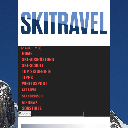
Menu
≡
╳
HOME
SKI-AUSRÜSTUNG
SKI-SCHULE
TOP SKIGEBIETE
TIPPS
WINTERSPORT
SKI ALPIN
SKI NORDISCH
WINTERMIX
SONSTIGES