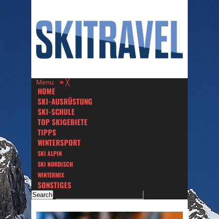
Menu
≡
╳
HOME
SKI-AUSRÜSTUNG
SKI-SCHULE
TOP SKIGEBIETE
TIPPS
WINTERSPORT
SKI ALPIN
SKI NORDISCH
WINTERMIX
SONSTIGES