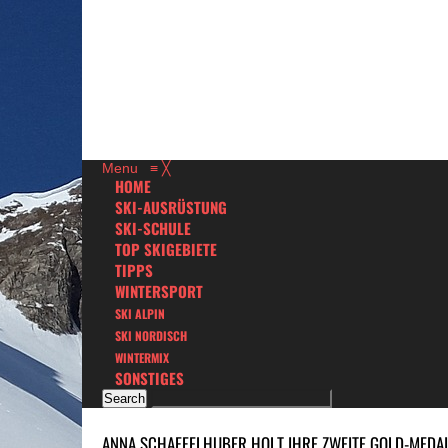
Menu
≡
╳
HOME
SKI-AUSRÜSTUNG
SKI-SCHULE
TOP SKIGEBIETE
TIPPS
WINTERSPORT
SKI ALPIN
SKI NORDISCH
WINTERMIX
SONSTIGES
ANNA SCHAFFELHUBER HOLT IHRE ZWEITE GOLD-MEDAIL