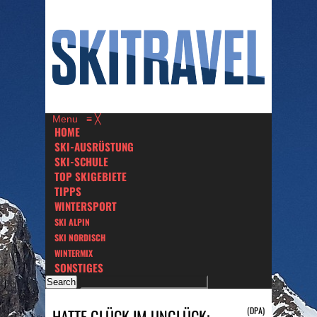
Menu
≡
╳
HOME
SKI-AUSRÜSTUNG
SKI-SCHULE
TOP SKIGEBIETE
TIPPS
WINTERSPORT
SKI ALPIN
SKI NORDISCH
WINTERMIX
SONSTIGES
(DPA)
HATTE GLÜCK IM UNGLÜCK: