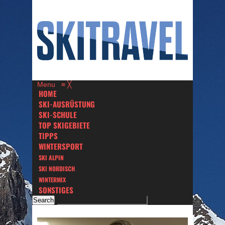
Menu
≡
╳
HOME
SKI-AUSRÜSTUNG
SKI-SCHULE
TOP SKIGEBIETE
TIPPS
WINTERSPORT
SKI ALPIN
SKI NORDISCH
WINTERMIX
SONSTIGES