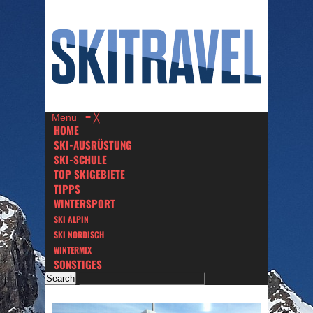
Menu
≡
╳
HOME
SKI-AUSRÜSTUNG
SKI-SCHULE
TOP SKIGEBIETE
TIPPS
WINTERSPORT
SKI ALPIN
SKI NORDISCH
WINTERMIX
SONSTIGES