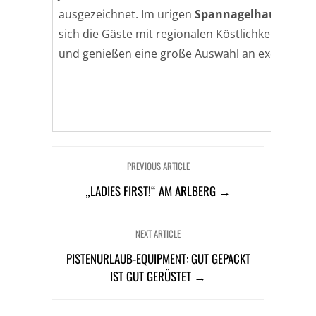
ausgezeichnet. Im urigen
Spannagelhaus
auf d
sich die Gäste mit regionalen Köstlichkeiten sow
und genießen eine große Auswahl an exquisiten
PREVIOUS ARTICLE
„LADIES FIRST!“ AM ARLBERG →
NEXT ARTICLE
PISTENURLAUB-EQUIPMENT: GUT GEPACKT
IST GUT GERÜSTET →