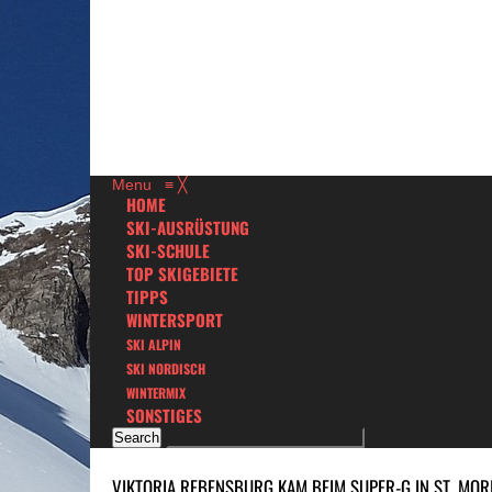
Menu
≡
╳
HOME
SKI-AUSRÜSTUNG
SKI-SCHULE
TOP SKIGEBIETE
TIPPS
WINTERSPORT
SKI ALPIN
SKI NORDISCH
WINTERMIX
SONSTIGES
VIKTORIA REBENSBURG KAM BEIM SUPER-G IN ST. MOR