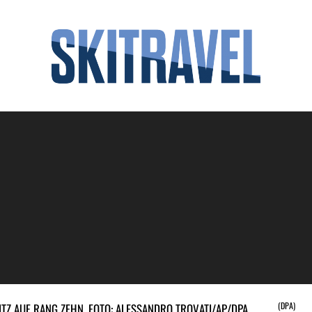
(DPA)
ITZ AUF RANG ZEHN. FOTO: ALESSANDRO TROVATI/AP/DPA