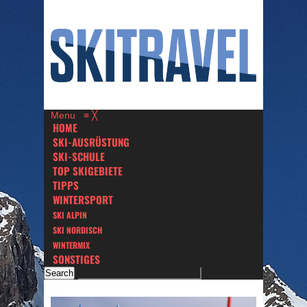
Menu
≡
╳
HOME
SKI-AUSRÜSTUNG
SKI-SCHULE
TOP SKIGEBIETE
TIPPS
WINTERSPORT
SKI ALPIN
SKI NORDISCH
WINTERMIX
SONSTIGES