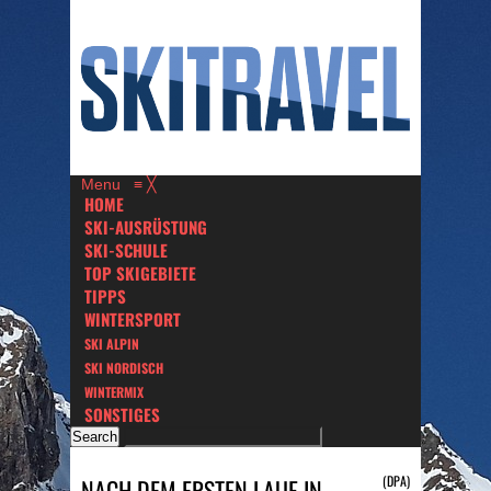
Menu
≡
╳
HOME
SKI-AUSRÜSTUNG
SKI-SCHULE
TOP SKIGEBIETE
TIPPS
WINTERSPORT
SKI ALPIN
SKI NORDISCH
WINTERMIX
SONSTIGES
(DPA)
NACH DEM ERSTEN LAUF IN