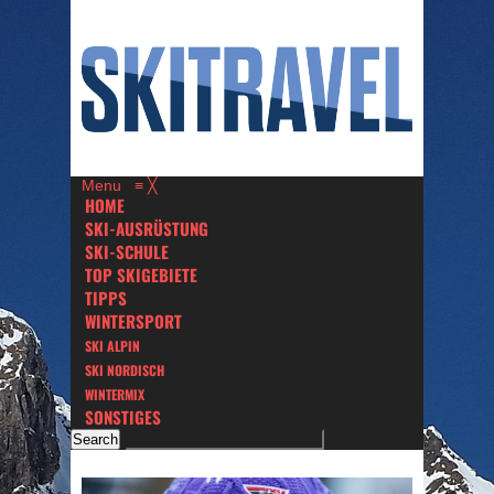
Menu
≡
╳
HOME
SKI-AUSRÜSTUNG
SKI-SCHULE
TOP SKIGEBIETE
TIPPS
WINTERSPORT
SKI ALPIN
SKI NORDISCH
WINTERMIX
SONSTIGES