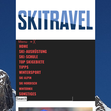
Menu
≡
╳
HOME
SKI-AUSRÜSTUNG
SKI-SCHULE
TOP SKIGEBIETE
TIPPS
WINTERSPORT
SKI ALPIN
SKI NORDISCH
WINTERMIX
SONSTIGES