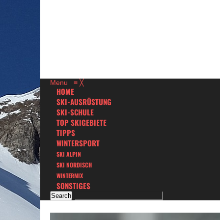
Menu
≡
╳
HOME
SKI-AUSRÜSTUNG
SKI-SCHULE
TOP SKIGEBIETE
TIPPS
WINTERSPORT
SKI ALPIN
SKI NORDISCH
WINTERMIX
SONSTIGES