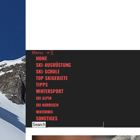
Menu
≡
╳
HOME
SKI-AUSRÜSTUNG
SKI-SCHULE
TOP SKIGEBIETE
TIPPS
WINTERSPORT
SKI ALPIN
SKI NORDISCH
WINTERMIX
SONSTIGES