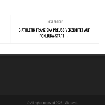
NEXT ARTICLE
BIATHLETIN FRANZISKA PREUSS VERZICHTET AUF P
OKLJUKA-START →
© All rights reserved 2026 -
Skitravel
.