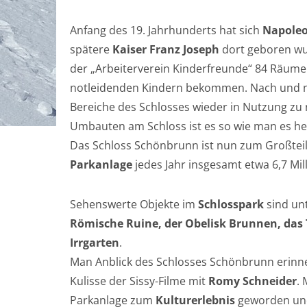
Anfang des 19. Jahrhunderts hat sich
Napole
spätere
Kaiser Franz Joseph
dort geboren wur
der „Arbeiterverein Kinderfreunde“ 84 Räume
notleidenden Kindern bekommen. Nach und na
Bereiche des Schlosses wieder in Nutzung zu
Umbauten am Schloss ist es so wie man es he
Das Schloss Schönbrunn ist nun zum Großteil
Parkanlage
jedes Jahr insgesamt etwa 6,7 Mil
Sehenswerte Objekte im
Schlosspark
sind un
Römische Ruine, der Obelisk Brunnen, da
Irrgarten
.
Man Anblick des Schlosses Schönbrunn erinner
Kulisse der Sissy-Filme mit
Romy Schneider
. 
Parkanlage zum
Kulturerlebnis
geworden und