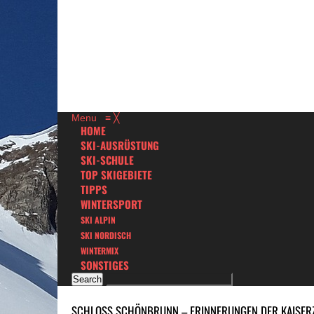
Menu
≡
╳
HOME
SKI-AUSRÜSTUNG
SKI-SCHULE
TOP SKIGEBIETE
TIPPS
WINTERSPORT
SKI ALPIN
SKI NORDISCH
WINTERMIX
SONSTIGES
SCHLOSS SCHÖNBRUNN – ERINNERUNGEN DER KAISERZ