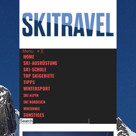
Menu
≡
╳
HOME
SKI-AUSRÜSTUNG
SKI-SCHULE
TOP SKIGEBIETE
TIPPS
WINTERSPORT
SKI ALPIN
SKI NORDISCH
WINTERMIX
SONSTIGES