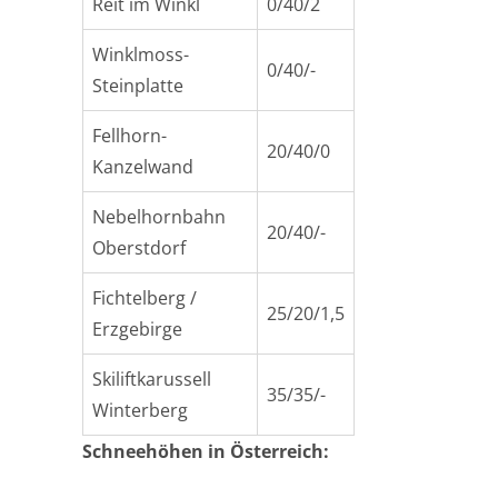
Reit im Winkl
0/40/2
Winklmoss-
0/40/-
Steinplatte
Fellhorn-
20/40/0
Kanzelwand
Nebelhornbahn
20/40/-
Oberstdorf
Fichtelberg /
25/20/1,5
Erzgebirge
Skiliftkarussell
35/35/-
Winterberg
Schneehöhen in Österreich: