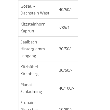
Gosau –
40/50/-
Dachstein West
Kitzsteinhorn
-/85/1
Kaprun
Saalbach
Hinterglemm
30/50/-
Leogang
Kitzbühel –
30/50/-
Kirchberg
Planai –
40/100/-
Schladming
Stubaier
Gletscher
10/90/-