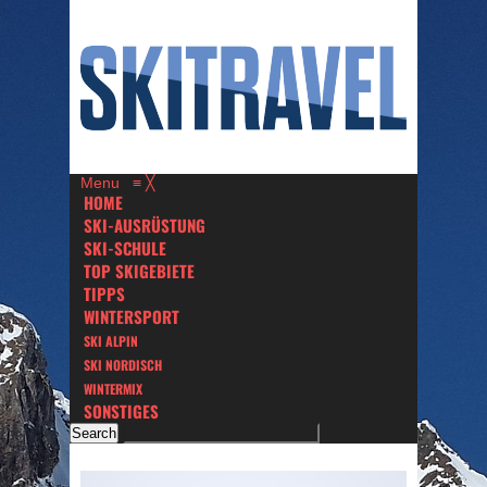
Menu
≡
╳
HOME
SKI-AUSRÜSTUNG
SKI-SCHULE
TOP SKIGEBIETE
TIPPS
WINTERSPORT
SKI ALPIN
SKI NORDISCH
WINTERMIX
SONSTIGES