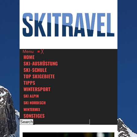
Menu
≡
╳
HOME
SKI-AUSRÜSTUNG
SKI-SCHULE
TOP SKIGEBIETE
TIPPS
WINTERSPORT
SKI ALPIN
SKI NORDISCH
WINTERMIX
SONSTIGES