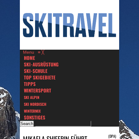
Menu
≡
╳
HOME
SKI-AUSRÜSTUNG
SKI-SCHULE
TOP SKIGEBIETE
TIPPS
WINTERSPORT
SKI ALPIN
SKI NORDISCH
WINTERMIX
SONSTIGES
(DPA)
MIKAELA SHIFFRIN FÜHRT