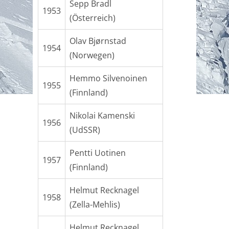
Sepp Bradl
1953
(Österreich)
Olav Bjørnstad
1954
(Norwegen)
Hemmo Silvenoinen
1955
(Finnland)
Nikolai Kamenski
1956
(UdSSR)
Pentti Uotinen
1957
(Finnland)
Helmut Recknagel
1958
(Zella-Mehlis)
Helmut Recknagel