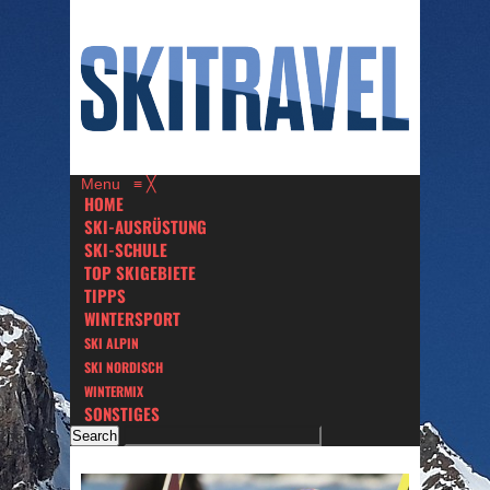
Menu
≡
╳
HOME
SKI-AUSRÜSTUNG
SKI-SCHULE
TOP SKIGEBIETE
TIPPS
WINTERSPORT
SKI ALPIN
SKI NORDISCH
WINTERMIX
SONSTIGES