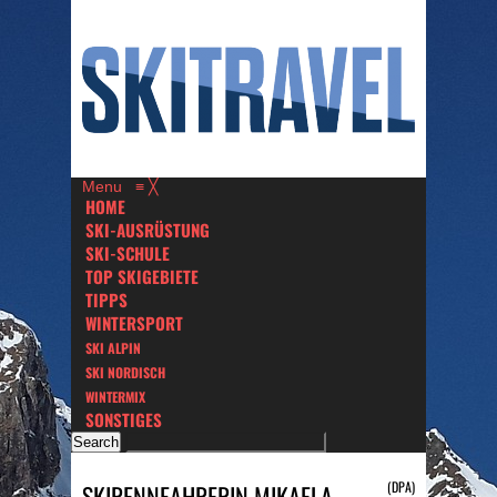
Menu
≡
╳
HOME
SKI-AUSRÜSTUNG
SKI-SCHULE
TOP SKIGEBIETE
TIPPS
WINTERSPORT
SKI ALPIN
SKI NORDISCH
WINTERMIX
SONSTIGES
(DPA)
SKIRENNFAHRERIN MIKAELA