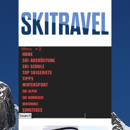
Menu
≡
╳
HOME
SKI-AUSRÜSTUNG
SKI-SCHULE
TOP SKIGEBIETE
TIPPS
WINTERSPORT
SKI ALPIN
SKI NORDISCH
WINTERMIX
SONSTIGES