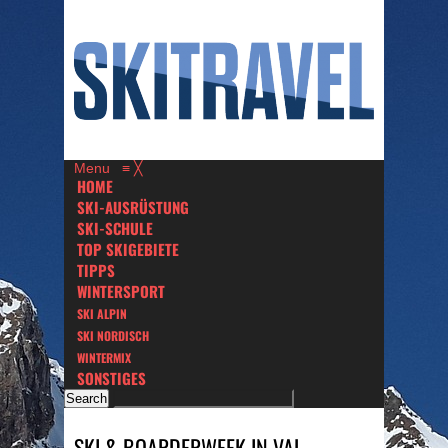
Menu
≡
╳
HOME
SKI-AUSRÜSTUNG
SKI-SCHULE
TOP SKIGEBIETE
TIPPS
WINTERSPORT
SKI ALPIN
SKI NORDISCH
WINTERMIX
SONSTIGES
SKI & BOARDERWEEK IN VAL