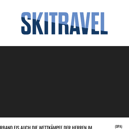
(DPA)
RBAND FIS AUCH DIE WETTKÄMPFE DER HERREN IM