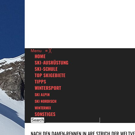
Menu
≡
╳
HOME
SKI-AUSRÜSTUNG
SKI-SCHULE
TOP SKIGEBIETE
TIPPS
WINTERSPORT
SKI ALPIN
SKI NORDISCH
WINTERMIX
SONSTIGES
NACH DEN DAMEN-RENNEN IN ARE STRICH DER WELTVE