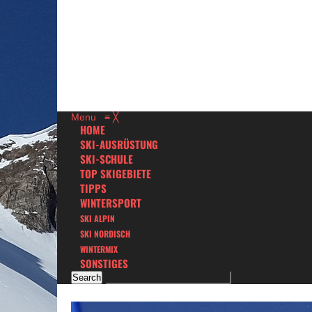
Menu
≡
╳
HOME
SKI-AUSRÜSTUNG
SKI-SCHULE
TOP SKIGEBIETE
TIPPS
WINTERSPORT
SKI ALPIN
SKI NORDISCH
WINTERMIX
SONSTIGES