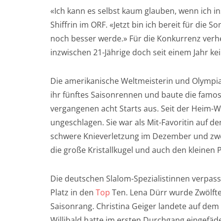
«Ich kann es selbst kaum glauben, wenn ich in
Shiffrin im ORF. «Jetzt bin ich bereit für di
noch besser werde.» Für die Konkurrenz verhe
inzwischen 21-Jährige doch seit einem Jahr 
Die amerikanische Weltmeisterin und Olympi
ihr fünftes Saisonrennen und baute die famos
vergangenen acht Starts aus. Seit der Heim-WM
ungeschlagen. Sie war als Mit-Favoritin auf d
schwere Knieverletzung im Dezember und zw
die große Kristallkugel und auch den kleinen 
Die deutschen Slalom-Spezialistinnen verpas
Platz in den
Top
Ten. Lena Dürr wurde Zwölfte
Saisonrang. Christina Geiger landete auf dem 
Willibald hatte im ersten Durchgang eingefäd