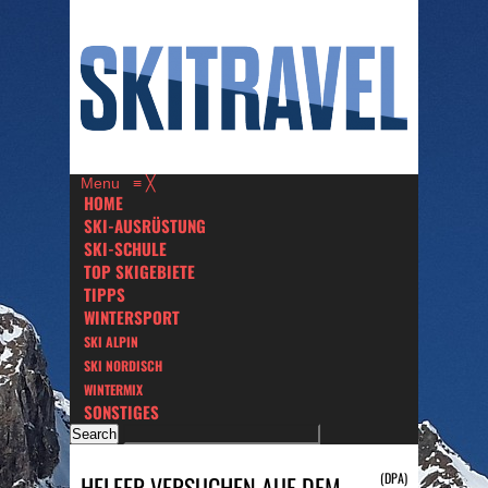
Menu
≡
╳
HOME
SKI-AUSRÜSTUNG
SKI-SCHULE
TOP SKIGEBIETE
TIPPS
WINTERSPORT
SKI ALPIN
SKI NORDISCH
WINTERMIX
SONSTIGES
(DPA)
HELFER VERSUCHEN AUF DEM