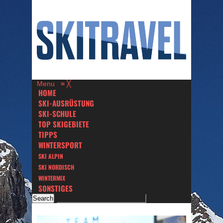
Menu
≡
╳
HOME
SKI-AUSRÜSTUNG
SKI-SCHULE
TOP SKIGEBIETE
TIPPS
WINTERSPORT
SKI ALPIN
SKI NORDISCH
WINTERMIX
SONSTIGES