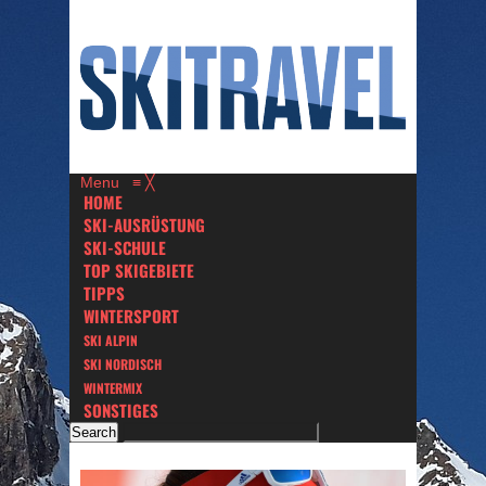
Menu
≡
╳
HOME
SKI-AUSRÜSTUNG
SKI-SCHULE
TOP SKIGEBIETE
TIPPS
WINTERSPORT
SKI ALPIN
SKI NORDISCH
WINTERMIX
SONSTIGES