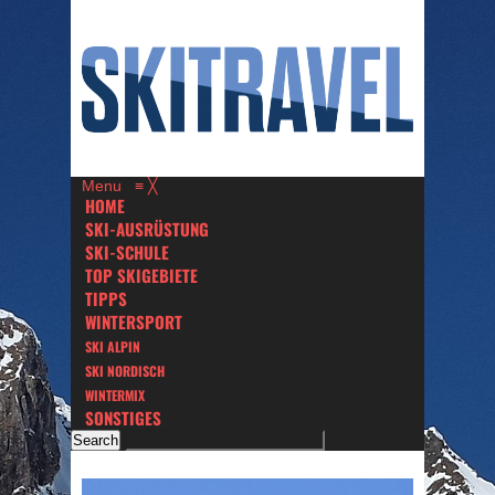
Menu
≡
╳
HOME
SKI-AUSRÜSTUNG
SKI-SCHULE
TOP SKIGEBIETE
TIPPS
WINTERSPORT
SKI ALPIN
SKI NORDISCH
WINTERMIX
SONSTIGES