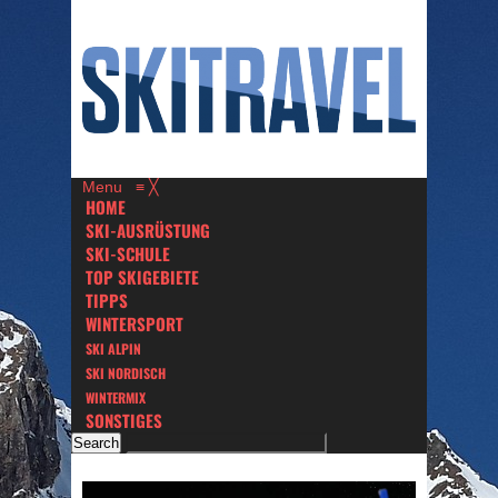
Menu
≡
╳
HOME
SKI-AUSRÜSTUNG
SKI-SCHULE
TOP SKIGEBIETE
TIPPS
WINTERSPORT
SKI ALPIN
SKI NORDISCH
WINTERMIX
SONSTIGES