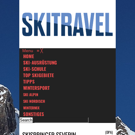
Menu
≡
╳
HOME
SKI-AUSRÜSTUNG
SKI-SCHULE
TOP SKIGEBIETE
TIPPS
WINTERSPORT
SKI ALPIN
SKI NORDISCH
WINTERMIX
SONSTIGES
(DPA)
SKISPRINGER SEVERIN