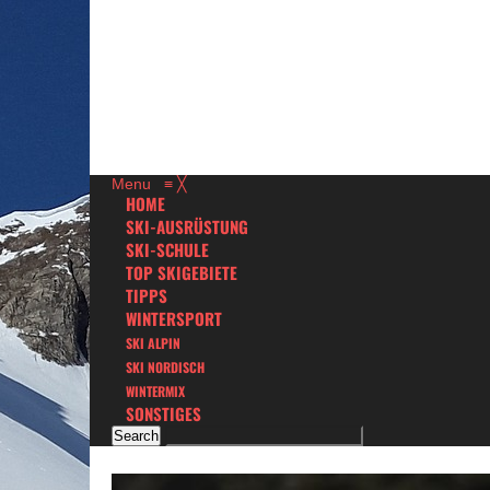
Menu
≡
╳
HOME
SKI-AUSRÜSTUNG
SKI-SCHULE
TOP SKIGEBIETE
TIPPS
WINTERSPORT
SKI ALPIN
SKI NORDISCH
WINTERMIX
SONSTIGES