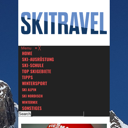
Menu
≡
╳
HOME
SKI-AUSRÜSTUNG
SKI-SCHULE
TOP SKIGEBIETE
TIPPS
WINTERSPORT
SKI ALPIN
SKI NORDISCH
WINTERMIX
SONSTIGES