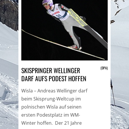
(DPA)
SKISPRINGER WELLINGER
DARF AUFS PODEST HOFFEN
Wisla – Andreas Wellinger darf
beim Skisprung-Weltcup im
polnischen Wisla auf seinen
ersten Podestplatz im WM-
Winter hoffen. Der 21 Jahre