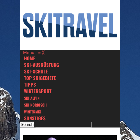
Menu
≡
╳
HOME
SKI-AUSRÜSTUNG
SKI-SCHULE
TOP SKIGEBIETE
TIPPS
WINTERSPORT
SKI ALPIN
SKI NORDISCH
WINTERMIX
SONSTIGES