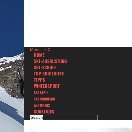
Menu
≡
╳
HOME
SKI-AUSRÜSTUNG
SKI-SCHULE
TOP SKIGEBIETE
TIPPS
WINTERSPORT
SKI ALPIN
SKI NORDISCH
WINTERMIX
SONSTIGES