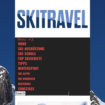
Menu
≡
╳
HOME
SKI-AUSRÜSTUNG
SKI-SCHULE
TOP SKIGEBIETE
TIPPS
WINTERSPORT
SKI ALPIN
SKI NORDISCH
WINTERMIX
SONSTIGES