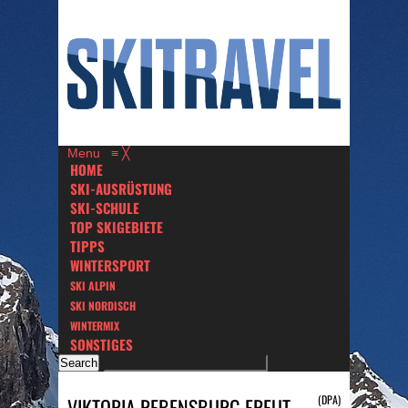
Menu
≡
╳
HOME
SKI-AUSRÜSTUNG
SKI-SCHULE
TOP SKIGEBIETE
TIPPS
WINTERSPORT
SKI ALPIN
SKI NORDISCH
WINTERMIX
SONSTIGES
(DPA)
VIKTORIA REBENSBURG FREUT