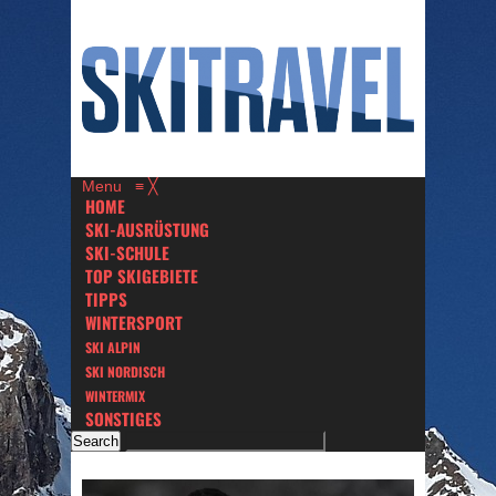
Menu
≡
╳
HOME
SKI-AUSRÜSTUNG
SKI-SCHULE
TOP SKIGEBIETE
TIPPS
WINTERSPORT
SKI ALPIN
SKI NORDISCH
WINTERMIX
SONSTIGES