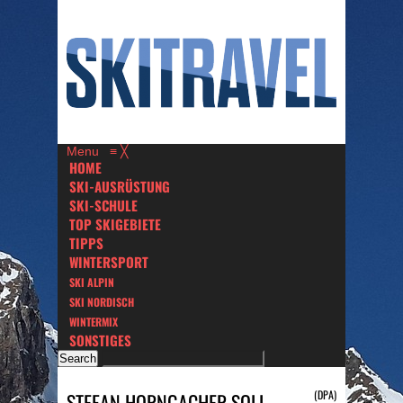
Menu
≡
╳
HOME
SKI-AUSRÜSTUNG
SKI-SCHULE
TOP SKIGEBIETE
TIPPS
WINTERSPORT
SKI ALPIN
SKI NORDISCH
WINTERMIX
SONSTIGES
(DPA)
STEFAN HORNGACHER SOLL