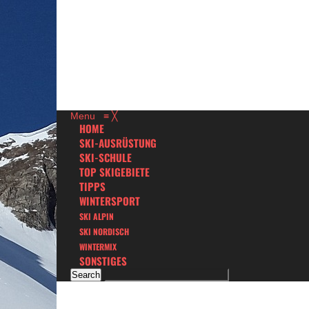
Menu
≡
╳
HOME
SKI-AUSRÜSTUNG
SKI-SCHULE
TOP SKIGEBIETE
TIPPS
WINTERSPORT
SKI ALPIN
SKI NORDISCH
WINTERMIX
SONSTIGES