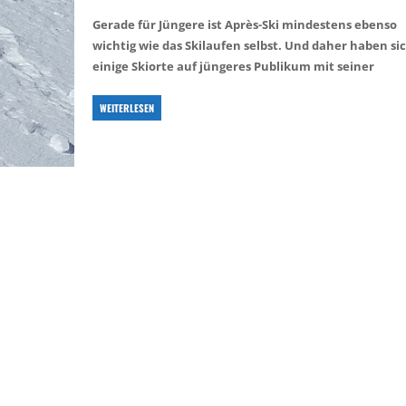
Gerade für Jüngere ist Après-Ski mindestens ebenso
wichtig wie das Skilaufen selbst. Und daher haben si
einige Skiorte auf jüngeres Publikum mit seiner
WEITERLESEN