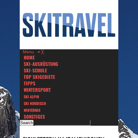
Menu
≡
╳
HOME
SKI-AUSRÜSTUNG
SKI-SCHULE
TOP SKIGEBIETE
TIPPS
WINTERSPORT
SKI ALPIN
SKI NORDISCH
WINTERMIX
SONSTIGES