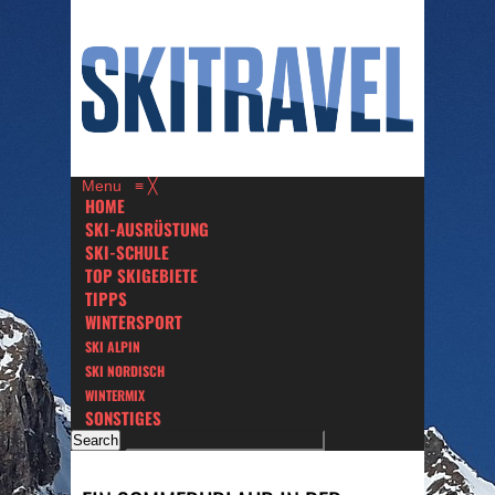
Menu
≡
╳
HOME
SKI-AUSRÜSTUNG
SKI-SCHULE
TOP SKIGEBIETE
TIPPS
WINTERSPORT
SKI ALPIN
SKI NORDISCH
WINTERMIX
SONSTIGES