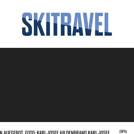
(DPA)
 AUFGEBOT. FOTO: KARL-JOSEF HILDENBRAND KARL-JOSEF