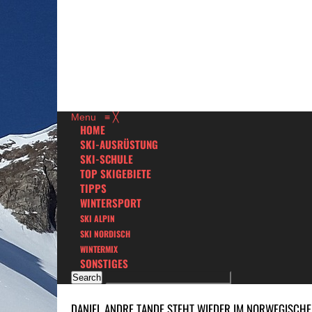
Menu
≡
╳
HOME
SKI-AUSRÜSTUNG
SKI-SCHULE
TOP SKIGEBIETE
TIPPS
WINTERSPORT
SKI ALPIN
SKI NORDISCH
WINTERMIX
SONSTIGES
DANIEL ANDRE TANDE STEHT WIEDER IM NORWEGISCHEN